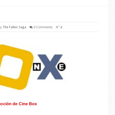
+
-
by
The Fallen Saga
0 Comments
A
a
oción de Cine Box