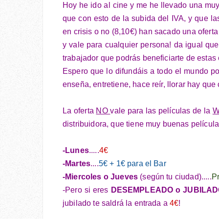
Hoy he ido al cine y me he llevado una mu
que con esto de la subida del IVA, y que l
en crisis o no (8,10€) han sacado una oferta
y vale para cualquier persona! da igual qu
trabajador que podrás beneficiarte de estas 
Espero que lo difundáis a todo el mundo
po
enseña, entretiene, hace reír, llorar hay que 
La oferta
NO
vale para las películas de la
W
distribuidora, que tiene muy buenas película
-Lunes
.....
4€
-Martes
....
5€ + 1€ para el Bar
-Miercoles o Jueves
(según tu ciudad).....
Pr
-Pero si eres
DESEMPLEADO o JUBILADO e
jubilado te saldrá la entrada a
4€
!