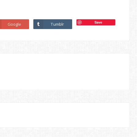
Save
Google
Tumblr