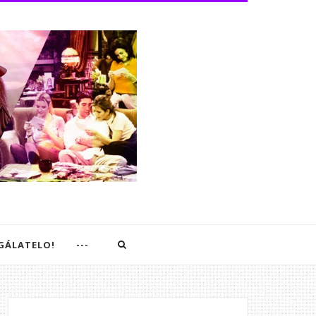
EGÁLATELO!
---