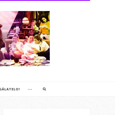
EGÁLATELO!
---