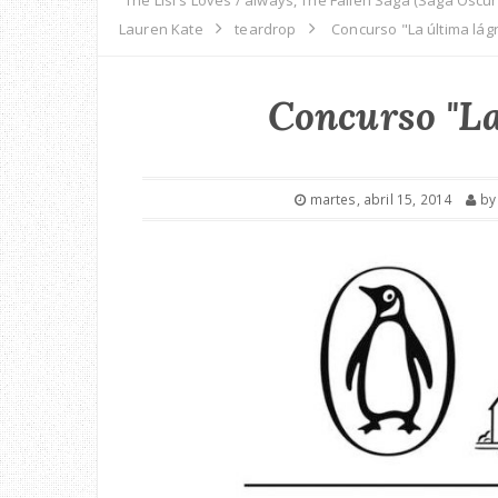
Lauren Kate
teardrop
Concurso "La última lág
Concurso "La
martes, abril 15, 2014
b