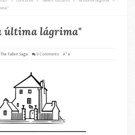
rima"
 última lágrima"
+
-
y
The Fallen Saga
0 Comments
A
a