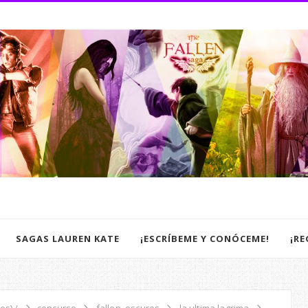
SAGAS LAUREN KATE
¡ESCRÍBEME Y CONÓCEME!
¡R
os) /
concurso
fallen. oscuros
la ultima lagrima