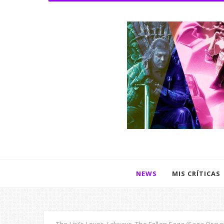
NEWS
MIS CRÍTICAS
The Lisi's Loves / always, The Fallen Saga (Saga Oscur