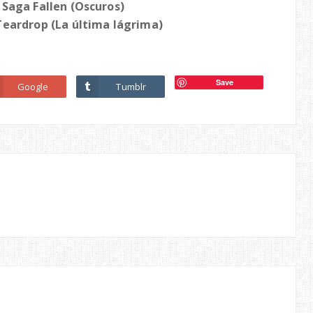
 Saga Fallen (Oscuros)
Teardrop (La última lágrima)
Save
Google
Tumblr