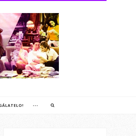
EGÁLATELO!
---