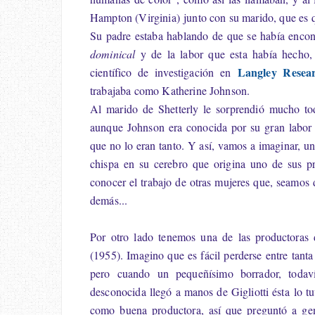
Hampton (Virginia)
junto con su marido, que es qu
Su padre estaba hablando de que se había encon
dominical
y de la labor que esta había hecho,
Langley Resea
científico de investigación en
trabajaba como Katherine Johnson.
Al marido de Shetterly le sorprendió mucho to
aunque Johnson era conocida por su gran labor
que no lo eran tanto. Y así, vamos a imaginar, u
chispa en su cerebro que origina uno de sus pr
conocer el trabajo de otras mujeres que, seamos 
demás...
Por otro lado tenemos una de las productoras 
(1955). Imagino que es fácil perderse entre tanta 
pero cuando un pequeñísimo borrador, todav
desconocida llegó a manos de Gigliotti ésta lo t
como buena productora, así que preguntó a gent