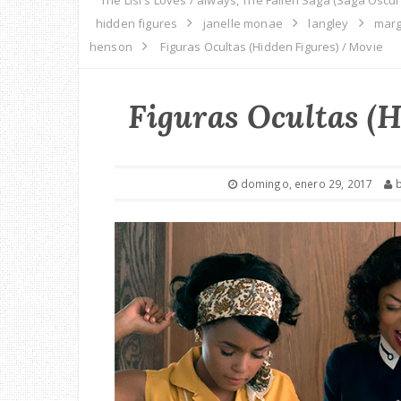
hidden figures
janelle monae
langley
marg
henson
Figuras Ocultas (Hidden Figures) / Movie
Figuras Ocultas (H
domingo, enero 29, 2017