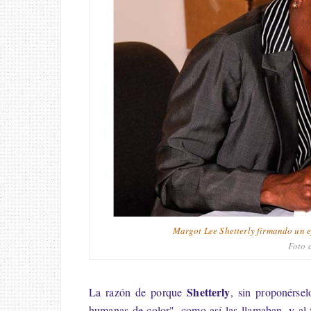
Margot Lee Shetterly firmando un e
Foto 
Shetterly
La razón de porque
, sin proponérsel
humanas de color", como así las llamaban, y al fi