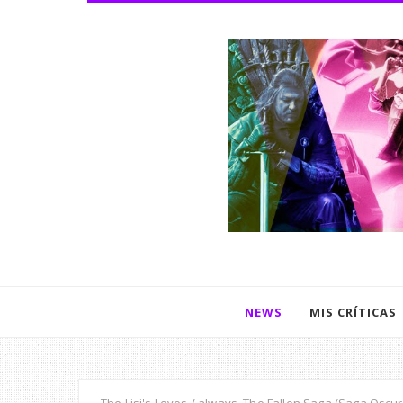
NEWS
MIS CRÍTICAS
The Lisi's Loves / always, The Fallen Saga (Saga Oscur