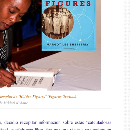
jemplar de "Hidden Figures" (Figuras Ocultas)
de Mikhal Kidane
o, decidió recopilar información sobre estas "calculadoras
nal, escribir este libro, fue por una visita a sus padres
en