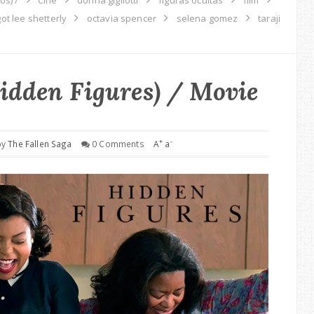
ot lee shetterly
octavia spencer
selena gomez
taraji
idden Figures) / Movie
+
-
by
The Fallen Saga
0 Comments
A
a