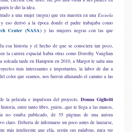
ién le dió la idea.
trado a una mujer (negra) que era maestra en una
Escuela
 y eso derivó a la época donde el padre trabajaba como
rch Center
(NASA)
y las mujeres negras con las que
da esa historia y el hecho de que se conociera tan poco,
 en la carrera espacial había otras como Dorothy Vaughan
na soleada tarde en Hampton en 2010, a Margot le salta una
oyectos más interesantes e importantes, la labor de dar a
del color que seamos, nos fueron allanando el camino a las
Donna Gigliotti
de la película e impulsora del proyecto,
historia, entre tanto libro, guión...que te llega a las manos,
ía no estaba publicado, de 55 páginas de una autora
uvo claro. Debería de informarse un poco antes de lanzarse,
e más inteligente que ella, según sus palabras, para ver