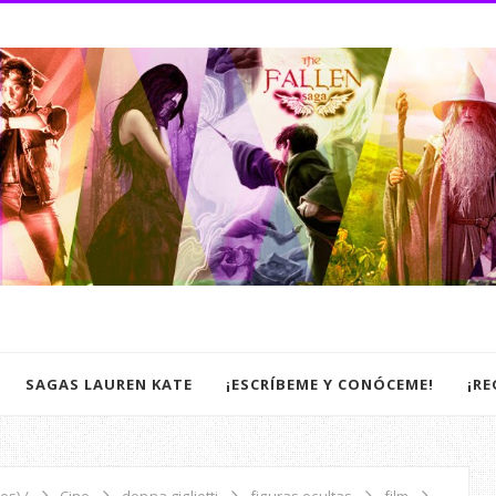
SAGAS LAUREN KATE
¡ESCRÍBEME Y CONÓCEME!
¡R
os) /
Cine
donna gigliotti
figuras ocultas
film