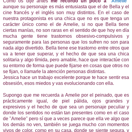
Como os dije antes
me recordó un poco a
"Amelie"
aunque su personaje es más entusiasta que el de Bella y el
cine francés y el inglés son muy distintos. En el caso de
nuestra protagonista es una chica que no es que tenga un
carácter único como el de Amelie, si no que Bella tiene
ciertas manías, no son raras en el sentido de que hoy en día
mucha gente tiene trastornos obsesivo-compulsivos y
seguramente para las personas que los sufren no son para
nada algo divertido. Bella tiene ese trastorno entre otros que
va a tener que superar, y el hecho de que sea una chica
solitaria y algo tímida, pero amable, hace que interactúe con
su entorno de forma que puede fijarse en cosas que otros no
se fijan, o llamarle la atención personas distintas.
Jessica hace un trabajo excelente porque te hace sentir esa
obsesión, esos miedos y vas evolucionando con ella.
Supongo que me recuerda a Amelie por el peinado, que es
prácticamente igual, de piel pálida, ojos grandes y
expresivos y el hecho de que sea un personaje peculiar y
donde los sentidos no están tan presentes como en el caso
de "Amelie" pero sí que a veces parece que ella ve algo que
los demás no ven, también se juega mucho con momentos
vivos de color, como en su casa, donde se siente segura, y