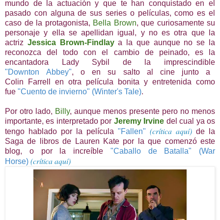
mundo de la actuación y que te han conquistado en el
pasado con alguna de sus series o películas, como es el
caso de la protagonista,
Bella Brown
, que curiosamente su
personaje y ella se apellidan igual, y no es otra que la
actriz
Jessica Brown-Findlay
a la que aunque no se la
reconozca del todo con el cambio de peinado, es la
encantadora Lady Sybil de la imprescindible
"Downton Abbey"
, o en su salto al cine junto a
Colin Farrell en otra película bonita y entretenida como
fue
"Cuento de invierno" (Winter's Tale)
.
Por otro lado,
Billy
, aunque menos presente pero no menos
importante, es interpretado por
Jeremy Irvine
del cual ya os
(crítica aquí)
tengo hablado por la película
"Fallen"
de la
Saga de libros de Lauren Kate por la que comenzó este
blog, o por la increíble
"Caballo de Batalla" (War
(crítica aquí)
Horse)