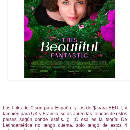
Los links de € son para España, y los de $ para EEUU, y
también para UK y Francia, se os abren las tiendas de estos
países según dónde estéis. ;). ¡O esa es la teoría! De
Latinoamérica no tengo cuenta, solo tengo de estos 4