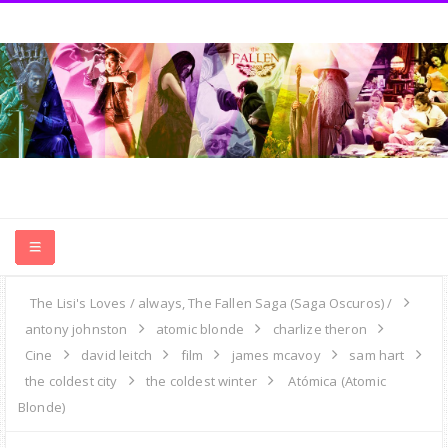
NEWS
The Lisi's Loves / always, The Fallen Saga (Saga Oscuros) /
antony johnston
atomic blonde
charlize theron
MIS CRÍTICAS
Cine
david leitch
film
james mcavoy
sam hart
the coldest city
the coldest winter
Atómica (Atomic
Blonde)
SAGAS LAUREN KATE