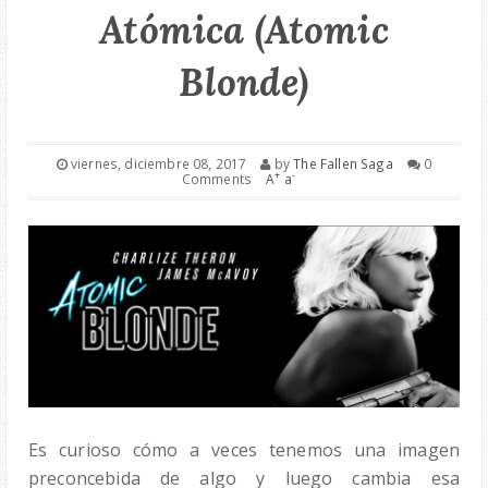
Atómica (Atomic
¡ESCRÍBEME Y CONÓCEME!
Blonde)
¡REGÁLATELO!
---
viernes, diciembre 08, 2017
by
The Fallen Saga
0
+
-
Comments
A
a
Es curioso cómo a veces tenemos una imagen
preconcebida de algo y luego cambia esa