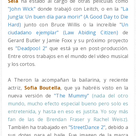
Sela
ha estado al cargo de otras películas como
"John Wick"
donde trabajó con Leitch, o en la
"La
Jungla: Un buen día para morir"
(A Good Day to Die
Hard)
junto con Bruce Willis o la increíble "
Un
ciudadano ejemplar" (Law Abiding Citizen)
de
Gerard Butler y Jamie Foxx y su próximo proyecto
es
"Deadpool 2"
que está ya en post-producción.
Entre otros trabajos en el mundo del video musical
y los cortos.
A Theron la acompañan la bailarina, y reciente
actriz,
Sofia Boutella
, que ya habréis visto en la
nueva versión de
"The Mummy"
(nada del otro
mundo, mucho efecto especial bueno pero solo es
entretenida, y hasta en eso es justita. Yo soy más
fan de las de Brendan Fraser y Rachel Weisz).
También ha trabajado en
"StreetDance 2"
, debido a
sus dotes para el baile. Fue imagen de la marca