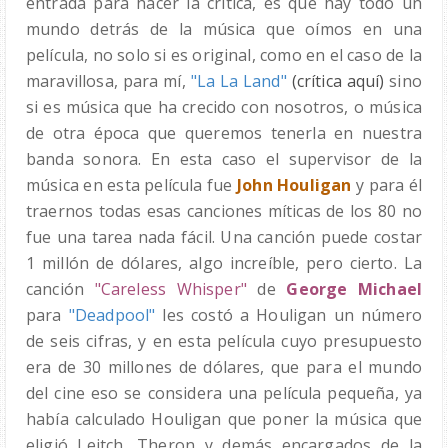
entrada para hacer la crítica, es que hay todo un
mundo detrás de la música que oímos en una
película, no solo si es original, como en el caso de la
maravillosa, para mí,
"La La Land"
(crítica aquí)
sino
si es música que ha crecido con nosotros, o música
de otra época que queremos tenerla en nuestra
banda sonora. En esta caso el supervisor de la
música en esta película fue
John Houligan
y para él
traernos todas esas canciones míticas de los 80 no
fue una tarea nada fácil. Una canción puede costar
1 millón de dólares, algo increíble, pero cierto. La
canción
"
Careless Whisper"
de
George Michael
para
"Deadpool"
les costó a Houligan un número
de seis cifras, y en esta película cuyo presupuesto
era de 30 millones de dólares, que para el mundo
del cine eso se considera una película pequeña, ya
había calculado Houligan que poner la música que
eligió Leitch, Theron y demás encargados de la