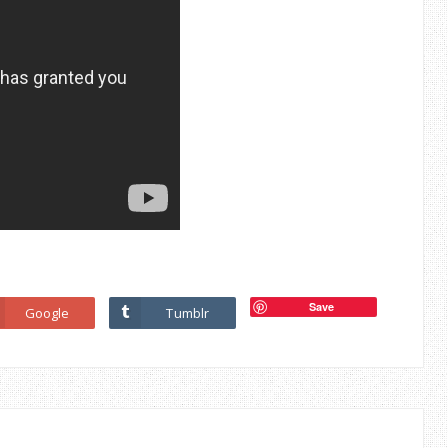
Save
Google
Tumblr