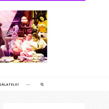
EGÁLATELO!
---